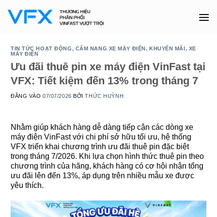
Bỏ
qua
nội
dung
TIN TỨC HOẠT ĐỘNG
,
CẨM NANG XE MÁY ĐIỆN
,
KHUYẾN MÃI
,
XE
MÁY ĐIỆN
Ưu đãi thuê pin xe máy điện VinFast tại
VFX: Tiết kiệm đến 13% trong tháng 7
ĐĂNG VÀO
07/07/2026
BỞI
THỨC HUỲNH
Nhằm giúp khách hàng dễ dàng tiếp cận các dòng xe
máy điện VinFast với chi phí sở hữu tối ưu, hệ thống
VFX triển khai chương trình ưu đãi thuê pin đặc biệt
trong tháng 7/2026. Khi lựa chọn hình thức thuê pin theo
chương trình của hãng, khách hàng có cơ hội nhận tổng
ưu đãi lên đến 13%, áp dụng trên nhiều mẫu xe được
yêu thích.