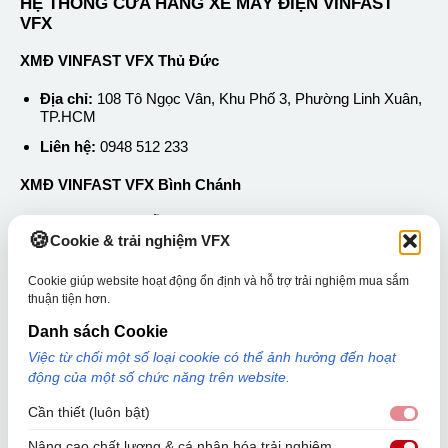
HỆ THỐNG CỬA HÀNG XE MÁY ĐIỆN VINFAST
VFX
XMĐ VINFAST VFX Thủ Đức
Địa chỉ:
108 Tô Ngọc Vân, Khu Phố 3, Phường Linh Xuân,
TP.HCM
Liên hệ:
0948 512 233
XMĐ VINFAST VFX Bình Chánh
Địa chỉ:
50 Nguyễn Hữu Trí, Xã Tân Nhựt, TP.HCM
Cookie & trải nghiệm VFX
Liên hệ:
0889 252 233
Cookie giúp website hoạt động ổn định và hỗ trợ trải nghiệm mua sắm
thuận tiện hơn.
Thông tin về VFX
Danh sách Cookie
Tin tức
Việc từ chối một số loại cookie có thể ảnh hưởng đến hoạt
Liên hệ
động của một số chức năng trên website.
Hệ thống cửa hàng
Cần thiết (luôn bật)
Cần 
Nâng cao chất lượng & cá nhân hóa trải nghiệm