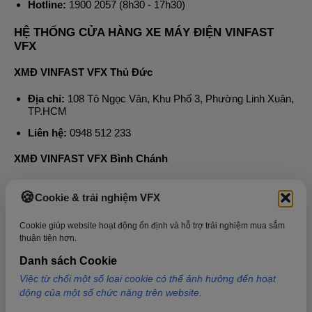
Hotline:
1900 2057 (8h30 - 17h30)
HỆ THỐNG CỬA HÀNG XE MÁY ĐIỆN VINFAST
VFX
XMĐ VINFAST VFX Thủ Đức
Địa chỉ:
108 Tô Ngọc Vân, Khu Phố 3, Phường Linh Xuân,
TP.HCM
Liên hệ:
0948 512 233
XMĐ VINFAST VFX Bình Chánh
Địa chỉ:
50 Nguyễn Hữu Trí, Xã Tân Nhựt, TP.HCM
Cookie & trải nghiệm VFX
Liên hệ:
0889 252 233
Cookie giúp website hoạt động ổn định và hỗ trợ trải nghiệm mua sắm
thuận tiện hơn.
Thông tin về VFX
Danh sách Cookie
Tin tức
Việc từ chối một số loại cookie có thể ảnh hưởng đến hoạt
Liên hệ
động của một số chức năng trên website.