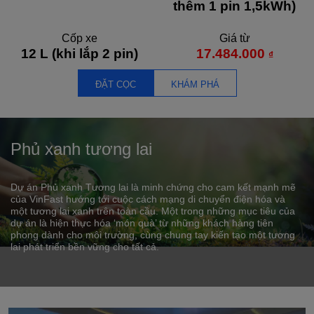
thêm 1 pin 1,5kWh)
Cốp xe
Giá từ
12 L (khi lắp 2 pin)
17.484.000
₫
ĐẶT CỌC
KHÁM PHÁ
Phủ xanh tương lai
Dự án Phủ xanh Tương lai là minh chứng cho cam kết mạnh mẽ
của VinFast hướng tới cuộc cách mạng di chuyển điện hóa và
một tương lai xanh trên toàn cầu. Một trong những mục tiêu của
dự án là hiện thực hóa ‘món quà’ từ những khách hàng tiên
phong dành cho môi trường, cùng chung tay kiến tạo một tương
lai phát triển bền vững cho tất cả.