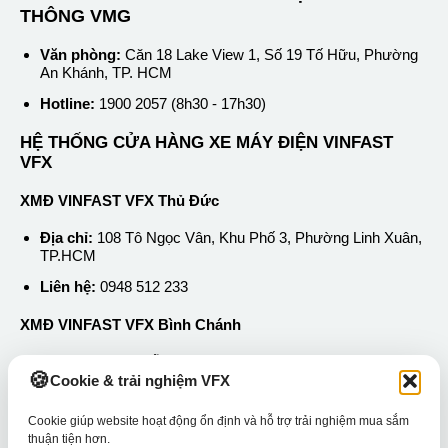
THÔNG VMG
Văn phòng:
Căn 18 Lake View 1, Số 19 Tố Hữu, Phường
An Khánh, TP. HCM
Hotline:
1900 2057 (8h30 - 17h30)
HỆ THỐNG CỬA HÀNG XE MÁY ĐIỆN VINFAST
VFX
XMĐ VINFAST VFX Thủ Đức
Địa chỉ:
108 Tô Ngọc Vân, Khu Phố 3, Phường Linh Xuân,
TP.HCM
Liên hệ:
0948 512 233
XMĐ VINFAST VFX Bình Chánh
Địa chỉ:
50 Nguyễn Hữu Trí, Xã Tân Nhựt, TP.HCM
Cookie & trải nghiệm VFX
Liên hệ:
0889 252 233
Cookie giúp website hoạt động ổn định và hỗ trợ trải nghiệm mua sắm
thuận tiện hơn.