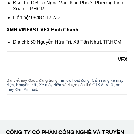
Địa chỉ: 108 Tô Ngọc Vân, Khu Phố 3, Phường Linh
Xuân, TP.HCM
Liên hệ: 0948 512 233
XMĐ VINFAST VFX Bình Chánh
Địa chỉ: 50 Nguyễn Hữu Trí, Xã Tân Nhựt, TP.HCM
VFX
Bài viết này được đăng trong
Tin tức hoạt động
,
Cẩm nang xe máy
điện
,
Khuyến mãi
,
Xe máy điện
và được gắn thẻ
CTKM
,
VFX
,
xe
máy điện VinFast
.
CÔNG TY CỔ PHẦN CÔNG NGHỆ VÀ TRUYỀN