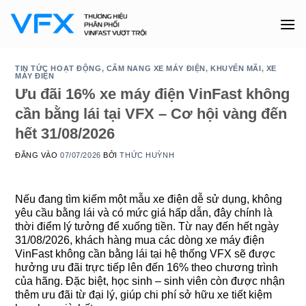
Bỏ
qua
nội
dung
TIN TỨC HOẠT ĐỘNG
,
CẨM NANG XE MÁY ĐIỆN
,
KHUYẾN MÃI
,
XE
MÁY ĐIỆN
Ưu đãi 16% xe máy điện VinFast không
cần bằng lái tại VFX – Cơ hội vàng đến
hết 31/08/2026
ĐĂNG VÀO
07/07/2026
BỞI
THỨC HUỲNH
Nếu đang tìm kiếm một mẫu xe điện dễ sử dụng, không
yêu cầu bằng lái và có mức giá hấp dẫn, đây chính là
thời điểm lý tưởng để xuống tiền. Từ nay đến hết ngày
31/08/2026, khách hàng mua các dòng xe máy điện
VinFast không cần bằng lái tại hệ thống VFX sẽ được
hưởng ưu đãi trực tiếp lên đến 16% theo chương trình
của hãng. Đặc biệt, học sinh – sinh viên còn được nhận
thêm ưu đãi từ đại lý, giúp chi phí sở hữu xe tiết kiệm