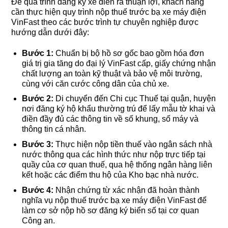
Để quá trình đăng ký xe diễn ra thuận lợi, khách hàng
cần thực hiện quy trình nộp thuế trước bạ xe máy điện
VinFast theo các bước trình tự chuyên nghiệp được
hướng dẫn dưới đây:
Bước 1:
Chuẩn bị bộ hồ sơ gốc bao gồm hóa đơn
giá trị gia tăng do đại lý VinFast cấp, giấy chứng nhận
chất lượng an toàn kỹ thuật và bảo vệ môi trường,
cùng với căn cước công dân của chủ xe.
Bước 2:
Di chuyển đến Chi cục Thuế tại quận, huyện
nơi đăng ký hộ khẩu thường trú để lấy mẫu tờ khai và
điền đầy đủ các thông tin về số khung, số máy và
thông tin cá nhân.
Bước 3:
Thực hiện nộp tiền thuế vào ngân sách nhà
nước thông qua các hình thức như nộp trực tiếp tại
quầy của cơ quan thuế, qua hệ thống ngân hàng liên
kết hoặc các điểm thu hộ của Kho bạc nhà nước.
Bước 4:
Nhận chứng từ xác nhận đã hoàn thành
nghĩa vụ nộp thuế trước bạ xe máy điện VinFast để
làm cơ sở nộp hồ sơ đăng ký biển số tại cơ quan
Công an.