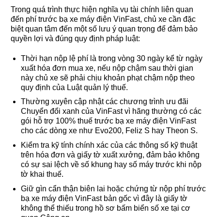
Trong quá trình thực hiện nghĩa vụ tài chính liên quan
đến phí trước bạ xe máy điện VinFast, chủ xe cần đặc
biệt quan tâm đến một số lưu ý quan trọng để đảm bảo
quyền lợi và đúng quy định pháp luật:
Thời hạn nộp lệ phí là trong vòng 30 ngày kể từ ngày
xuất hóa đơn mua xe, nếu nộp chậm sau thời gian
này chủ xe sẽ phải chịu khoản phạt chậm nộp theo
quy định của Luật quản lý thuế.
Thường xuyên cập nhật các chương trình ưu đãi
Chuyển đổi xanh của VinFast vì hãng thường có các
gói hỗ trợ 100% thuế trước bạ xe máy điện VinFast
cho các dòng xe như Evo200, Feliz S hay Theon S.
Kiểm tra kỹ tính chính xác của các thông số kỹ thuật
trên hóa đơn và giấy tờ xuất xưởng, đảm bảo không
có sự sai lệch về số khung hay số máy trước khi nộp
tờ khai thuế.
Giữ gìn cẩn thận biên lai hoặc chứng từ nộp phí trước
bạ xe máy điện VinFast bản gốc vì đây là giấy tờ
không thể thiếu trong hồ sơ bấm biển số xe tại cơ