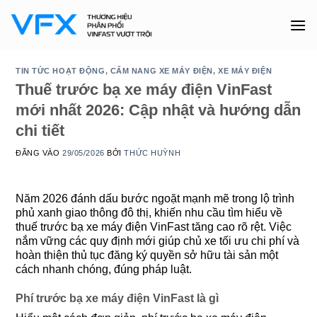
Bỏ
qua
nội
dung
TIN TỨC HOẠT ĐỘNG
,
CẨM NANG XE MÁY ĐIỆN
,
XE MÁY ĐIỆN
Thuế trước bạ xe máy điện VinFast
mới nhất 2026: Cập nhật và hướng dẫn
chi tiết
ĐĂNG VÀO
29/05/2026
BỞI
THỨC HUỲNH
Năm 2026 đánh dấu bước ngoặt mạnh mẽ trong lộ trình
phủ xanh giao thông đô thị, khiến nhu cầu tìm hiểu về
thuế trước bạ xe máy điện VinFast tăng cao rõ rệt. Việc
nắm vững các quy định mới giúp chủ xe tối ưu chi phí và
hoàn thiện thủ tục đăng ký quyền sở hữu tài sản một
cách nhanh chóng, đúng pháp luật.
Phí trước bạ xe máy điện VinFast là gì