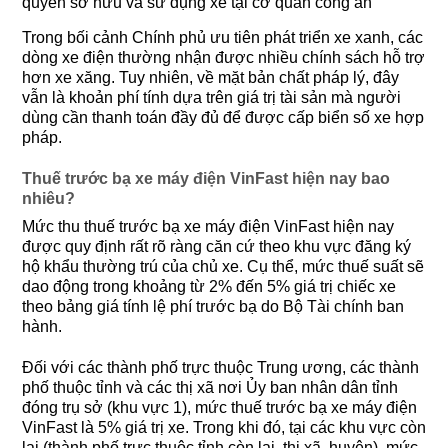
quyền sở hữu và sử dụng xe tại cơ quan công an
Trong bối cảnh Chính phủ ưu tiên phát triển xe xanh, các
dòng xe điện thường nhận được nhiều chính sách hỗ trợ
hơn xe xăng. Tuy nhiên, về mặt bản chất pháp lý, đây
vẫn là khoản phí tính dựa trên giá trị tài sản mà người
dùng cần thanh toán đầy đủ để được cấp biển số xe hợp
pháp.
Thuế trước bạ xe máy điện VinFast hiện nay bao
nhiêu?
Mức thu thuế trước bạ xe máy điện VinFast hiện nay
được quy định rất rõ ràng căn cứ theo khu vực đăng ký
hộ khẩu thường trú của chủ xe. Cụ thể, mức thuế suất sẽ
dao động trong khoảng từ 2% đến 5% giá trị chiếc xe
theo bảng giá tính lệ phí trước bạ do Bộ Tài chính ban
hành.
Đối với các thành phố trực thuộc Trung ương, các thành
phố thuộc tỉnh và các thị xã nơi Ủy ban nhân dân tỉnh
đóng trụ sở (khu vực 1), mức thuế trước bạ xe máy điện
VinFast là 5% giá trị xe. Trong khi đó, tại các khu vực còn
lại (thành phố trực thuộc tỉnh còn lại, thị xã, huyện), mức