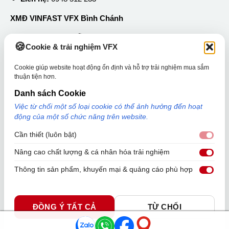
XMĐ VINFAST VFX Bình Chánh
Địa chỉ:
50 Nguyễn Hữu Trí, Xã Tân Nhựt, TP.HCM
Cookie & trải nghiệm VFX
Liên hệ:
0889 252 233
Cookie giúp website hoạt động ổn định và hỗ trợ trải nghiệm mua sắm
thuận tiện hơn.
Thông tin về VFX
Danh sách Cookie
Tin tức
Việc từ chối một số loại cookie có thể ảnh hưởng đến hoạt
Liên hệ
động của một số chức năng trên website.
Hệ thống cửa hàng
Cần thiết (luôn bật)
Cần 
Nâng cao chất lượng & cá nhân hóa trải nghiệm
Nân
Thông tin sản phẩm, khuyến mại & quảng cáo phù hợp
Thô
ĐỒNG Ý TẤT CẢ
TỪ CHỐI