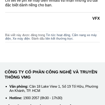
chi tiết về pin xe máy điện vinfast và nhận những ưu đãi
đặc biệt dành riêng cho bạn.
VFX
Bài viết này được đăng trong
Tin tức hoạt động
,
Cẩm nang xe máy
điện
,
Xe máy điện
. Đánh dấu
liên kết thường trực
.
CÔNG TY CỔ PHẦN CÔNG NGHỆ VÀ TRUYỀN
THÔNG VMG
Văn phòng:
Căn 18 Lake View 1, Số 19 Tố Hữu, Phường
An Khánh, TP. HCM
Hotline:
1900 2057 (8h30 - 17h30)