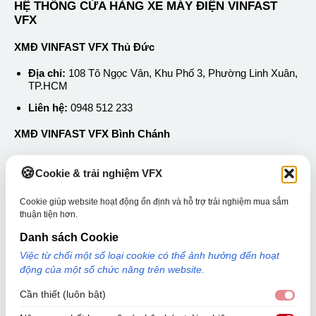
HỆ THỐNG CỬA HÀNG XE MÁY ĐIỆN VINFAST
VFX
XMĐ VINFAST VFX Thủ Đức
Địa chỉ:
108 Tô Ngọc Vân, Khu Phố 3, Phường Linh Xuân,
TP.HCM
Liên hệ:
0948 512 233
XMĐ VINFAST VFX Bình Chánh
Địa chỉ:
50 Nguyễn Hữu Trí, Xã Tân Nhựt, TP.HCM
Cookie & trải nghiệm VFX
Liên hệ:
0889 252 233
Cookie giúp website hoạt động ổn định và hỗ trợ trải nghiệm mua sắm
thuận tiện hơn.
Thông tin về VFX
Danh sách Cookie
Tin tức
Việc từ chối một số loại cookie có thể ảnh hưởng đến hoạt
Liên hệ
động của một số chức năng trên website.
Hệ thống cửa hàng
Cần thiết (luôn bật)
Cần 