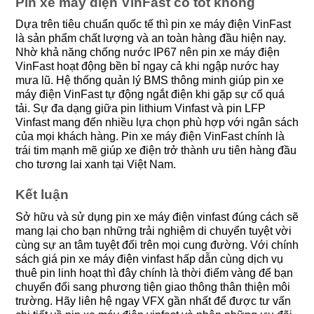
Pin xe máy điện VinFast có tốt không
Dựa trên tiêu chuẩn quốc tế thì pin xe máy điện VinFast
là sản phẩm chất lượng và an toàn hàng đầu hiện nay.
Nhờ khả năng chống nước IP67 nên pin xe máy điện
VinFast hoạt động bền bỉ ngay cả khi ngập nước hay
mưa lũ. Hệ thống quản lý BMS thông minh giúp pin xe
máy điện VinFast tự động ngắt điện khi gặp sự cố quá
tải. Sự đa dạng giữa pin lithium Vinfast và pin LFP
Vinfast mang đến nhiều lựa chọn phù hợp với ngân sách
của mọi khách hàng. Pin xe máy điện VinFast chính là
trái tim mạnh mẽ giúp xe điện trở thành ưu tiên hàng đầu
cho tương lai xanh tại Việt Nam.
Kết luận
Sở hữu và sử dụng pin xe máy điện vinfast đúng cách sẽ
mang lại cho bạn những trải nghiệm di chuyển tuyệt vời
cùng sự an tâm tuyệt đối trên mọi cung đường. Với chính
sách giá pin xe máy điện vinfast hấp dẫn cùng dịch vụ
thuê pin linh hoạt thì đây chính là thời điểm vàng để bạn
chuyển đổi sang phương tiện giao thông thân thiện môi
trường. Hãy liên hệ ngay VFX gần nhất để được tư vấn