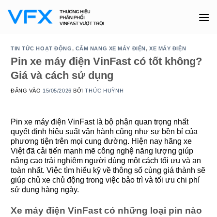
Bỏ
qua
nội
dung
TIN TỨC HOẠT ĐỘNG
,
CẨM NANG XE MÁY ĐIỆN
,
XE MÁY ĐIỆN
Pin xe máy điện VinFast có tốt không?
Giá và cách sử dụng
ĐĂNG VÀO
15/05/2026
BỞI
THỨC HUỲNH
Pin xe máy điện VinFast là bộ phận quan trọng nhất
quyết định hiệu suất vận hành cũng như sự bền bỉ của
phương tiện trên mọi cung đường. Hiện nay hãng xe
Việt đã cải tiến mạnh mẽ công nghệ năng lượng giúp
nâng cao trải nghiệm người dùng một cách tối ưu và an
toàn nhất. Việc tìm hiểu kỹ về thông số cùng giá thành sẽ
giúp chủ xe chủ động trong việc bảo trì và tối ưu chi phí
sử dụng hàng ngày.
Xe máy điện VinFast có những loại pin nào