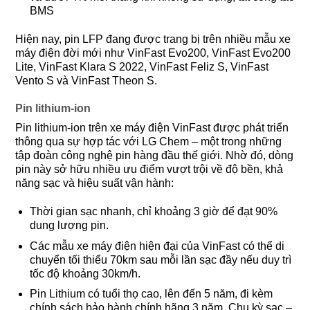
BMS
Hiện nay, pin LFP đang được trang bị trên nhiều mẫu xe
máy điện đời mới như VinFast Evo200, VinFast Evo200
Lite, VinFast Klara S 2022, VinFast Feliz S, VinFast
Vento S và VinFast Theon S.
Pin lithium-ion
Pin lithium-ion trên xe máy điện VinFast được phát triển
thông qua sự hợp tác với LG Chem – một trong những
tập đoàn công nghệ pin hàng đầu thế giới. Nhờ đó, dòng
pin này sở hữu nhiều ưu điểm vượt trội về độ bền, khả
năng sạc và hiệu suất vận hành:
Thời gian sạc nhanh, chỉ khoảng 3 giờ để đạt 90%
dung lượng pin.
Các mẫu xe máy điện hiện đại của VinFast có thể di
chuyển tối thiểu 70km sau mỗi lần sạc đầy nếu duy trì
tốc độ khoảng 30km/h.
Pin Lithium có tuổi thọ cao, lên đến 5 năm, đi kèm
chính sách bảo hành chính hãng 3 năm. Chu kỳ sạc –