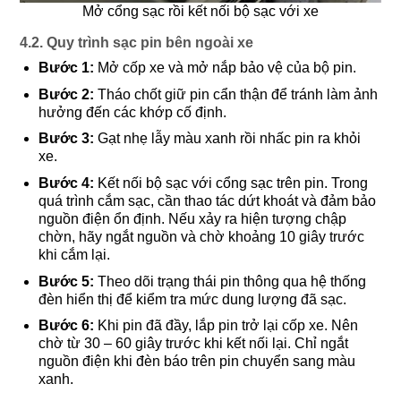
Mở cổng sạc rồi kết nối bộ sạc với xe
4.2. Quy trình sạc pin bên ngoài xe
Bước 1:
Mở cốp xe và mở nắp bảo vệ của bộ pin.
Bước 2:
Tháo chốt giữ pin cẩn thận để tránh làm ảnh
hưởng đến các khớp cố định.
Bước 3:
Gạt nhẹ lẫy màu xanh rồi nhấc pin ra khỏi
xe.
Bước 4:
Kết nối bộ sạc với cổng sạc trên pin. Trong
quá trình cắm sạc, cần thao tác dứt khoát và đảm bảo
nguồn điện ổn định. Nếu xảy ra hiện tượng chập
chờn, hãy ngắt nguồn và chờ khoảng 10 giây trước
khi cắm lại.
Bước 5:
Theo dõi trạng thái pin thông qua hệ thống
đèn hiển thị để kiểm tra mức dung lượng đã sạc.
Bước 6:
Khi pin đã đầy, lắp pin trở lại cốp xe. Nên
chờ từ 30 – 60 giây trước khi kết nối lại. Chỉ ngắt
nguồn điện khi đèn báo trên pin chuyển sang màu
xanh.