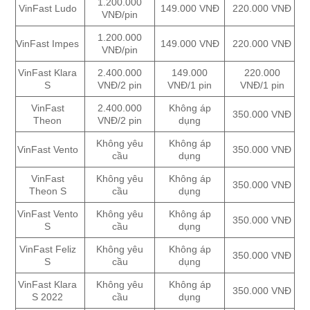
1.200.000
VinFast Ludo
149.000 VNĐ
220.000 VNĐ
VNĐ/pin
1.200.000
VinFast Impes
149.000 VNĐ
220.000 VNĐ
VNĐ/pin
VinFast Klara
2.400.000
149.000
220.000
S
VNĐ/2 pin
VNĐ/1 pin
VNĐ/1 pin
VinFast
2.400.000
Không áp
350.000 VNĐ
Theon
VNĐ/2 pin
dụng
Không yêu
Không áp
VinFast Vento
350.000 VNĐ
cầu
dụng
VinFast
Không yêu
Không áp
350.000 VNĐ
Theon S
cầu
dụng
VinFast Vento
Không yêu
Không áp
350.000 VNĐ
S
cầu
dụng
VinFast Feliz
Không yêu
Không áp
350.000 VNĐ
S
cầu
dụng
VinFast Klara
Không yêu
Không áp
350.000 VNĐ
S 2022
cầu
dụng