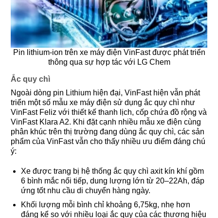
Pin lithium-ion trên xe máy điện VinFast được phát triển
thông qua sự hợp tác với LG Chem
Ắc quy chì
Ngoài dòng pin Lithium hiện đại, VinFast hiện vẫn phát
triển một số mẫu xe máy điện sử dụng ắc quy chì như
VinFast Feliz với thiết kế thanh lịch, cốp chứa đồ rộng và
VinFast Klara A2. Khi đặt cạnh nhiều mẫu xe điện cùng
phân khúc trên thị trường đang dùng ắc quy chì, các sản
phẩm của VinFast vẫn cho thấy nhiều ưu điểm đáng chú
ý:
Xe được trang bị hệ thống ắc quy chì axit kín khí gồm
6 bình mắc nối tiếp, dung lượng lớn từ 20–22Ah, đáp
ứng tốt nhu cầu di chuyển hàng ngày.
Khối lượng mỗi bình chỉ khoảng 6,75kg, nhẹ hơn
đáng kể so với nhiều loại ắc quy của các thương hiệu