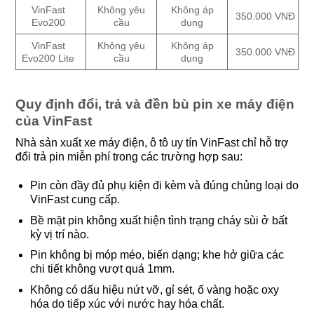
VinFast
Không yêu
Không áp
350.000 VNĐ
Evo200
cầu
dụng
VinFast
Không yêu
Không áp
350.000 VNĐ
Evo200 Lite
cầu
dụng
Quy định đổi, trả và đền bù pin xe máy điện
của VinFast
Nhà sản xuất xe máy điện, ô tô uy tín VinFast chỉ hỗ trợ
đổi trả pin miễn phí trong các trường hợp sau:
Pin còn đầy đủ phụ kiện đi kèm và đúng chủng loại do
VinFast cung cấp.
Bề mặt pin không xuất hiện tình trạng cháy sùi ở bất
kỳ vị trí nào.
Pin không bị móp méo, biến dạng; khe hở giữa các
chi tiết không vượt quá 1mm.
Không có dấu hiệu nứt vỡ, gỉ sét, ố vàng hoặc oxy
hóa do tiếp xúc với nước hay hóa chất.